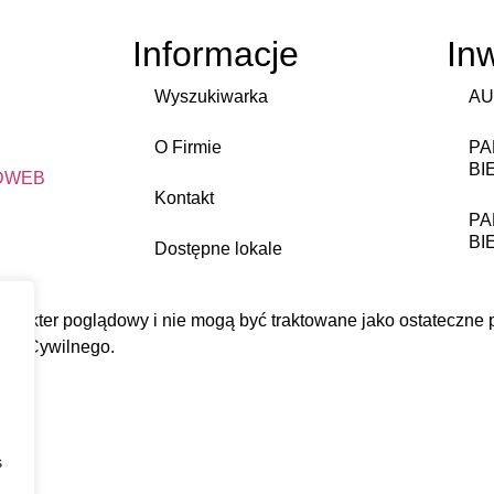
Informacje
In
Wyszukiwarka
AU
O Firmie
PA
BI
DWEB
Kontakt
PA
BI
Dostępne lokale
harakter poglądowy i nie mogą być traktowane jako ostateczne pr
eksu Cywilnego.
s