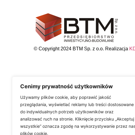
© Copyright 2024 BTM Sp. z o.o. Realizacja
K
Cenimy prywatność użytkowników
Materiały zawarte na stronie internetowej mają c
handlowej w rozumieniu art. 66 §1 i art. 71 Kod
Używamy plików cookie, aby poprawić jakość
przeglądania, wyświetlać reklamy lub treści dostosowane
do indywidualnych potrzeb użytkowników oraz
analizować ruch na stronie. Kliknięcie przycisku „Akceptuj
wszystkie” oznacza zgodę na wykorzystywanie przez na
plików cookie.