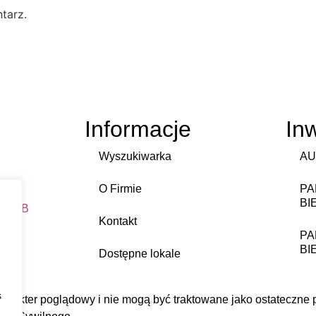
tarz.
Informacje
In
Wyszukiwarka
AU
O Firmie
PA
BI
DWEB
Kontakt
PA
BI
Dostępne lokale
s
harakter poglądowy i nie mogą być traktowane jako ostateczne pr