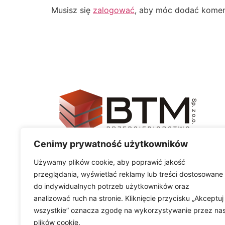
Musisz się
zalogować
, aby móc dodać komen
Cenimy prywatność użytkowników
© Copyright 2024 BTM Sp. z o.o. Realizacja
K
Używamy plików cookie, aby poprawić jakość
przeglądania, wyświetlać reklamy lub treści dostosowane
do indywidualnych potrzeb użytkowników oraz
analizować ruch na stronie. Kliknięcie przycisku „Akceptuj
wszystkie” oznacza zgodę na wykorzystywanie przez na
Materiały zawarte na stronie internetowej mają c
plików cookie.