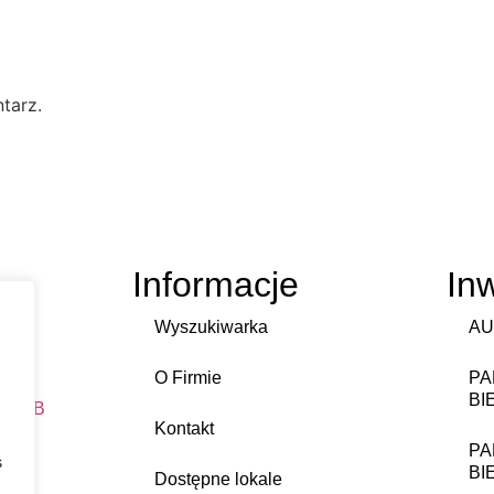
tarz.
Informacje
In
Wyszukiwarka
AU
O Firmie
PA
BI
DWEB
Kontakt
PA
s
BI
Dostępne lokale